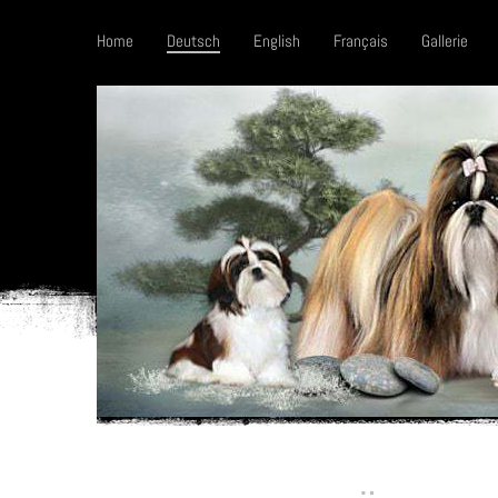
Home
Deutsch
English
Français
Gallerie