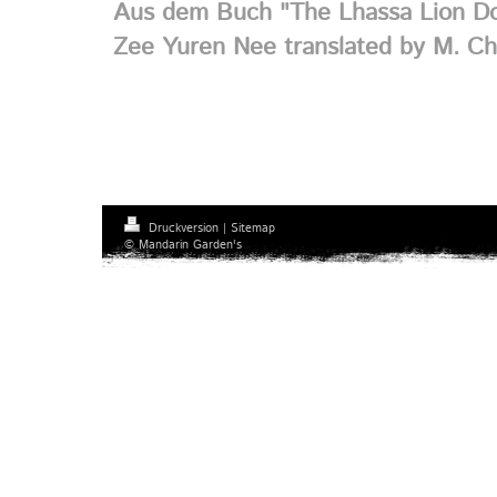
Aus dem Buch "The Lhassa Lion Do
Zee Yuren Nee translated by M. C
Druckversion
|
Sitemap
© Mandarin Garden's