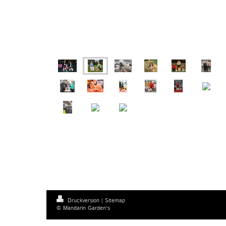
Druckversion
|
Sitemap
© Mandarin Garden's