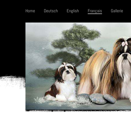
Home
Deutsch
English
Français
Gallerie